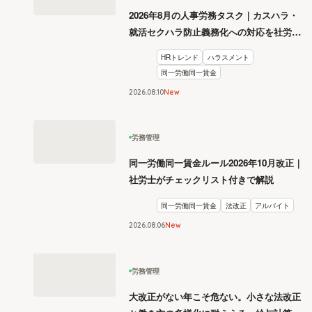
2026年8月の人事労務タスク｜カスハラ・
就活セクハラ防止義務化への対応を社労士
が解説
HRトレンド
ハラスメント
同一労働同一賃金
2026
.
08
10
New
労務管理
同一労働同一賃金ルール2026年10月改正｜
社労士がチェックリスト付きで解説
同一労働同一賃金
法改正
アルバイト
2026
.
08
06
New
労務管理
大改正がない年こそ危ない。小さな法改正