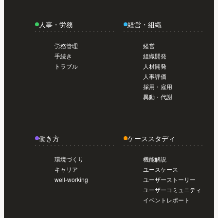
導入前準備編【初めてのSmartHR #02】
今
日から使い始めたい人のスタートガイド /
人事・労務
経営・組織
導入前準備編【初めてのSmartHR #02】
今
日から使い始めたい人のスタートガイド /
労務管理
経営
導入前準備編【初めてのSmartHR #02】
手続き
組織開発
トラブル
人材開発
人事評価
採用・雇用
異動・代謝
働き方
ケーススタディ
環境づくり
機能解説
キャリア
ユースケース
well-working
ユーザーストーリー
ユーザーコミュニティ
イベントレポート