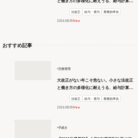
と働き方の多様化に耐えうる、給与計算と
リスク管理
法改正
給与・賞与
業務効率化
2026
.
08
05
New
おすすめ記事
労務管理
大改正がない年こそ危ない。小さな法改正
と働き方の多様化に耐えうる、給与計算と
リスク管理
法改正
給与・賞与
業務効率化
2026
.
08
05
New
手続き