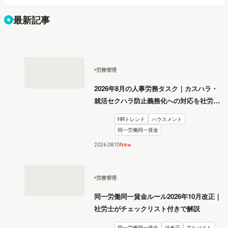
最新記事
労務管理
2026年8月の人事労務タスク｜カスハラ・
就活セクハラ防止義務化への対応を社労士
が解説
HRトレンド
ハラスメント
同一労働同一賃金
2026
.
08
10
New
労務管理
同一労働同一賃金ルール2026年10月改正｜
社労士がチェックリスト付きで解説
同一労働同一賃金
法改正
アルバイト