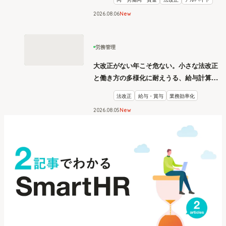
2026
.
08
06
New
労務管理
大改正がない年こそ危ない。小さな法改正
と働き方の多様化に耐えうる、給与計算と
リスク管理
法改正
給与・賞与
業務効率化
2026
.
08
05
New