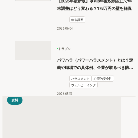
【2026年最新版】令和8年度税制改正で年
末調整はどう変わる？178万円の壁を解説
年末調整
2026
.
06
04
トラブル
パワハラ（パワーハラスメント）とは？定
義や職場での具体例、企業が取るべき防止
措置を学ぶ
ハラスメント
心理的安全性
ウェルビーイング
2026
.
03
13
資料