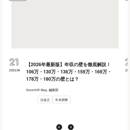
21
【2026年最新版】年収の壁を徹底解説！
106万・130万・136万・159万・169万・
2026
.
04
20
178万・180万の壁とは？
SmartHR Mag. 編集部
法改正
年末調整