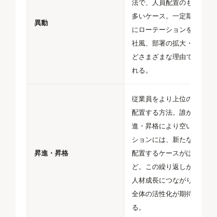
法で、人員配置のもっとも
多いケース。一定期間ごと
異動
にローテーションを変える
社風、部署の拡大・縮小な
どさまざまな理由で実施さ
れる。​
従業員をより上位の役職に
配置する方法。誰かの昇
進・昇格により空いたポジ
ションには、新たな人材を
昇進・昇格
配置するケースがほとん
ど。この繰り返しが若手の
人材成長につながり、組織
全体の活性化が期待でき
る。​