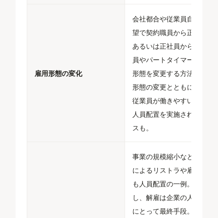
会社都合や従業員自身の希
望で契約職員から正社員、
あるいは正社員から契約職
員やパートタイマーに雇用
雇用形態の変化
形態を変更する方法。雇用
形態の変更とともに、より
従業員が働きやすい部署へ
人員配置を実施されるケー
スも。​
事業の規模縮小などの理由
によるリストラや雇い止め
も人員配置の一例。ただ
し、解雇は企業の人員配置
にとって最終手段。人材の