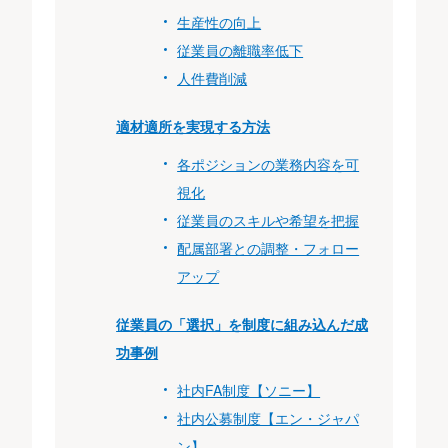
生産性の向上
従業員の離職率低下
人件費削減
適材適所を実現する方法
各ポジションの業務内容を可
視化
従業員のスキルや希望を把握
配属部署との調整・フォロー
アップ
従業員の「選択」を制度に組み込んだ成
功事例
社内FA制度【ソニー】
社内公募制度【エン・ジャパ
ン】