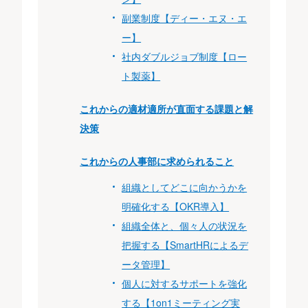
副業制度【ディー・エヌ・エ
ー】
社内ダブルジョブ制度【ロー
ト製薬】
これからの適材適所が直面する課題と解
決策
これからの人事部に求められること
組織としてどこに向かうかを
明確化する【OKR導入】
組織全体と、個々人の状況を
把握する【SmartHRによるデ
ータ管理】
個人に対するサポートを強化
する【1on1ミーティング実