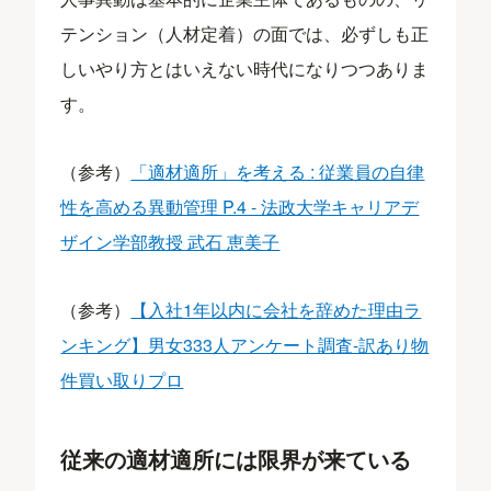
テンション（人材定着）の面では、必ずしも正
しいやり方とはいえない時代になりつつありま
す。
（参考）
「適材適所」を考える : 従業員の自律
性を高める異動管理 P.4 - 法政大学キャリアデ
ザイン学部教授 武石 恵美子
（参考）
【入社1年以内に会社を辞めた理由ラ
ンキング】男女333人アンケート調査-訳あり物
件買い取りプロ
従来の適材適所には限界が来ている