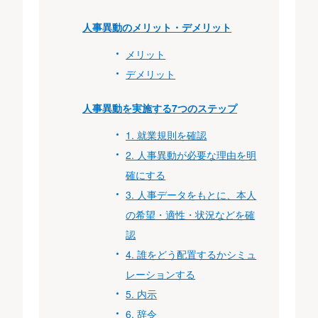
人事異動のメリット・デメリット
メリット
デメリット
人事異動を実施する7つのステップ
1. 就業規則を確認
2. 人事異動が必要な理由を明
確にする
3. 人事データをもとに、本人
の希望・適性・状況などを確
認
4. 誰をどう配置するかシミュ
レーションする
5. 内示
6. 辞令