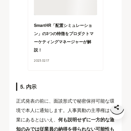
SmartHR「配置シミュレーショ
ン」の3つの特徴をプロダクトマ
ーケティングマネージャーが解
説！
2023
.
02
.
17
5. 内示
正式発表の前に、面談形式で秘密保持可能な環
境で本人に通知します。人事異動の主導権は企
業にあるとはいえ、
何も説明せずに一方的な通
知のみでは従業員の納得を得られない可能性も