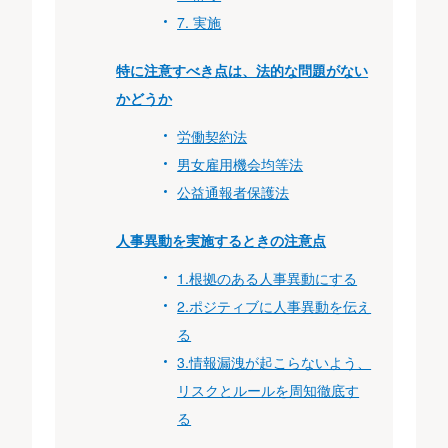
7. 実施
特に注意すべき点は、法的な問題がない
かどうか
労働契約法
男女雇用機会均等法
公益通報者保護法
人事異動を実施するときの注意点
1.根拠のある人事異動にする
2.ポジティブに人事異動を伝え
る
3.情報漏洩が起こらないよう、
リスクとルールを周知徹底す
る