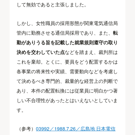
して無効であると主張しました。
しかし、女性職員の採用形態が関東電気通信局
管内に勤務させる通信局採用であり、また、
転
勤がありうる旨を記載した就業規則遵守の取り
決めを交わしていた点
などを踏まえ、裁判所は
これを棄却。とくに、要員をどう配置するかは
各事業の将来性や実績、需要動向などを考慮し
て決めるべき専門的、裁量的な経営上の判断で
あり、本件の配置転換には従業員に明白かつ著
しい不合理性があったとはいえないとしていま
す。
（参考）
03992／1988.7.26／広島地 日本電信