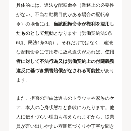
具体的には、違法な配転命令（業務上の必要性
がない、不当な動機目的がある場合の配転命
令）の場合には、
当該配転命令が権利を濫用し
たものとして無効
となります（労働契約法3条
5項、民法1条3項）。それだけではなく、違法
な配転命令に使用者に故意過失があれば、
使用
者に対して不法行為又は労働契約上の付随義務
違反に基づき損害賠償がなされる可能性
があり
ます。
また、拒否の理由は過去のトラウマや家族のケ
ア、本人の心身状態など多岐にわたります。他
人に伝えづらい理由も考えられますから、従業
員が言い出しやすい雰囲気づくりや丁寧な聞き