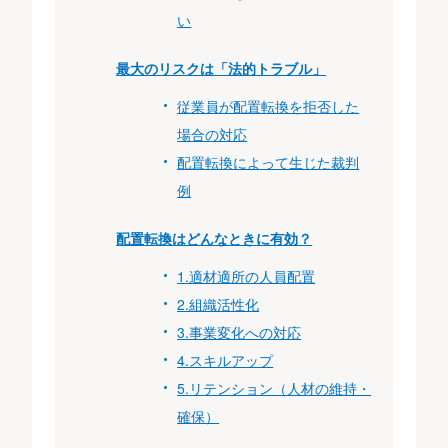
い
最大のリスクは「法的トラブル」
従業員が配置転換を拒否した
場合の対応
配置転換によって生じた裁判
例
配置転換はどんなときに有効？
1.適材適所の人員配置
2.組織活性化
3.事業変化への対応
4.スキルアップ
5.リテンション（人材の維持・
確保）