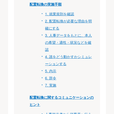
配置転換の実施手順
1. 就業規則を確認
2. 配置転換が必要な理由を明
確にする
3. 人事データをもとに、本人
の希望・適性・状況などを確
認
4. 誰をどう動かすかシミュレ
ーションする
5. 内示
6. 辞令
7. 実施
配置転換に関するコミュニケーションの
ヒント