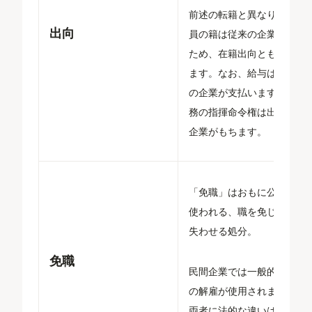
前述の転籍と異なり、従業
出向
員の籍は従来の企業に残る
ため、在籍出向とも呼ばれ
ます。なお、給与は出向元
の企業が支払いますが、業
務の指揮命令権は出向先の
企業がもちます。
「免職」はおもに公務員で
使われる、職を免じ身分を
失わせる処分。
免職
民間企業では一般的に後述
の解雇が使用されますが、
両者に法的な違いはありま