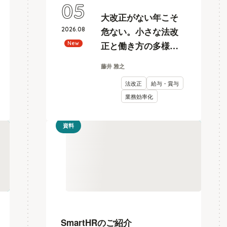
05
大改正がない年こそ
2026
.
08
危ない。小さな法改
正と働き方の多様化
New
に耐えうる、給与計
藤井 雅之
算とリスク管理
法改正
給与・賞与
業務効率化
資料
SmartHRのご紹介