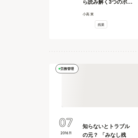
ら読み解く3つのポイ
ント
小高 東
残業
労務管理
07
知らないとトラブル
2016
.
11
の元？ 「みなし残