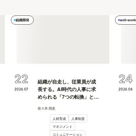
組織開発
well-work
22
24
組織が自走し、従業員が成
長する。AI時代の人事に求
2026
.
07
2026
.
06
められる「7つの転換」と
は？
佐々木 四史
人材育成
人事制度
マネジメント
コミュニケーション