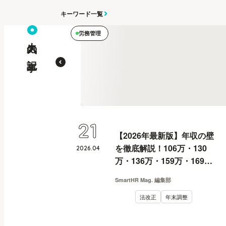
キーワード一覧
労務管理
人気の記事
21
【2026年最新版】年収の壁
を徹底解説！106万・130
2026
.
04
万・136万・159万・169
万・178万・180万の壁と
SmartHR Mag. 編集部
は？
法改正
年末調整