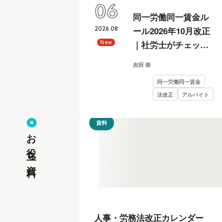
06
同一労働同一賃金ル
2026
.
08
ール2026年10月改正
｜社労士がチェック
New
リスト付きで解説
吉田 崇
同一労働同一賃金
法改正
アルバイト
資料
お役立ち資料
人事・労務法改正カレンダー