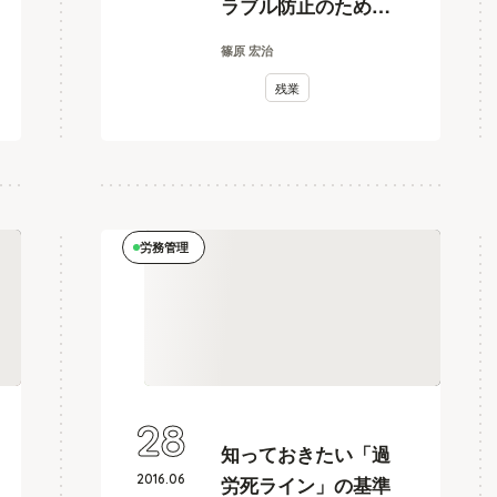
ラブル防止のために
会社がするべきこと
篠原 宏治
とは？
残業
労務管理
28
知っておきたい「過
2016
.
06
労死ライン」の基準