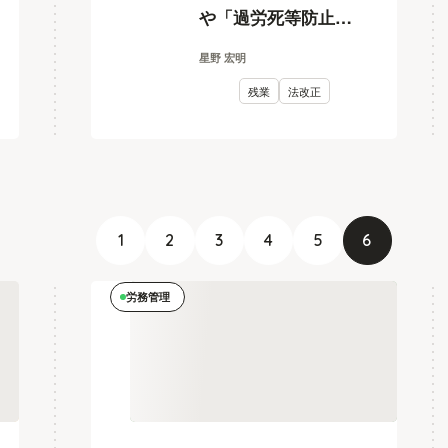
や「過労死等防止対
策推進法」の基礎知
星野 宏明
識
残業
法改正
1
2
3
4
5
6
労務管理