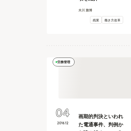
木川 雅博
残業
働き方改革
労務管理
04
画期的判決といわれ
2016
.
12
た電通事件、判例か