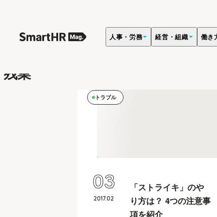
人事・労務
経営・組織
働き
キーワード
残業
トラブル
03
「ストライキ」のや
2017
.
02
り方は？ 4つの注意事
項を紹介