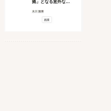
拠」となる意外なモ
ノとは
木川 雅博
残業