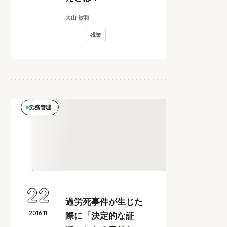
大山 敏和
残業
労務管理
22
過労死事件が生じた
2016
.
11
際に「決定的な証