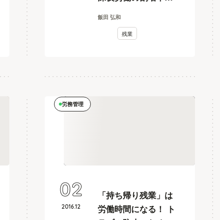
理解しよう
飯田 弘和
残業
労務管理
02
「持ち帰り残業」は
2016
.
12
労働時間になる！ ト