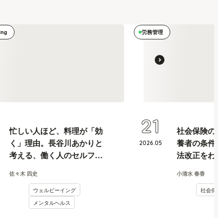
ing
労務管理
21
忙しい人ほど、料理が「効
社会保険の
く」理由。長谷川あかりと
養者の条件
2026
.
05
考える、働く人のセルフケ
法改正をわ
ア論
佐々木 四史
小清水 春香
ウェルビーイング
社会保
メンタルヘルス