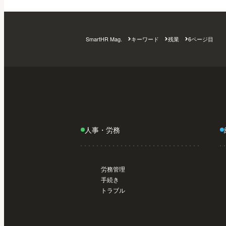
SmartHR Mag.
キーワード
残業
6ページ目
人事・労務
労務管理
手続き
トラブル