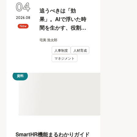
04
追うべきは「効
2026
.
08
果」。AIで浮いた時
間を生かす、役割と
New
評価の再設計
宅美 浩太郎
人事制度
人材育成
マネジメント
資料
SmartHR機能まるわかりガイド