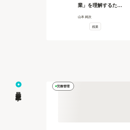
業」を理解するため
の3つのポイント
山本 純次
残業
労務管理
最新記事