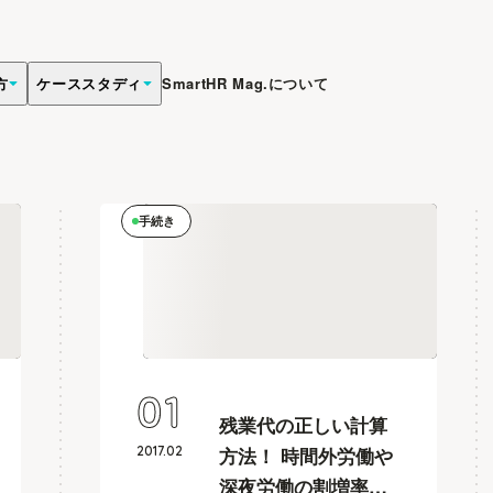
方
ケーススタディ
SmartHR Mag.について
手続き
01
残業代の正しい計算
2017
.
02
方法！ 時間外労働や
深夜労働の割増率を