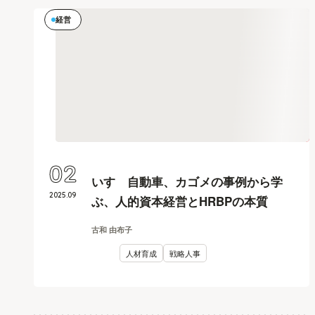
経営
02
いすゞ自動車、カゴメの事例から学
2025
.
09
ぶ、人的資本経営とHRBPの本質
古和 由布子
人材育成
戦略人事