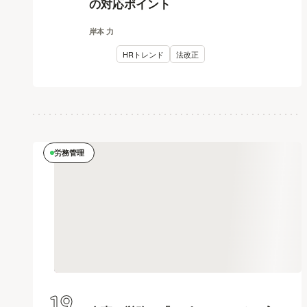
の対応ポイント
岸本 力
HRトレンド
法改正
労務管理
19