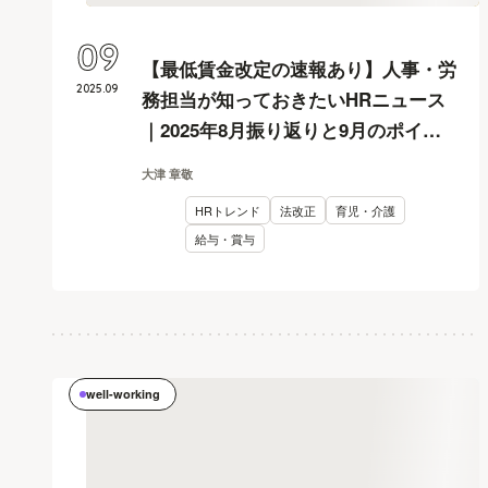
09
【最低賃金改定の速報あり】人事・労
2025
.
09
務担当が知っておきたいHRニュース
｜2025年8月振り返りと9月のポイン
ト
大津 章敬
HRトレンド
法改正
育児・介護
給与・賞与
well-working