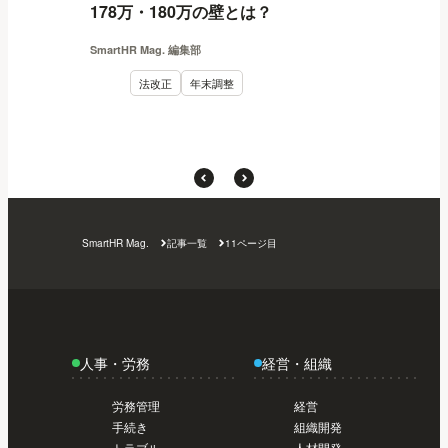
178万・180万の壁とは？
SmartHR Mag. 編集部
法改正
年末調整
SmartHR Mag.
記事一覧
11ページ目
人事・労務
経営・組織
労務管理
経営
手続き
組織開発
トラブル
人材開発