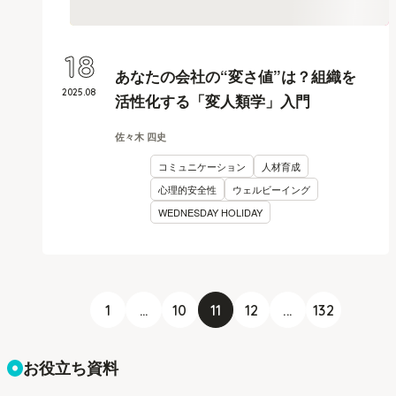
18
あなたの会社の“変さ値”は？組織を
2025
.
08
活性化する「変人類学」入門
佐々木 四史
コミュニケーション
人材育成
心理的安全性
ウェルビーイング
WEDNESDAY HOLIDAY
1
...
10
11
12
...
132
お役立ち資料