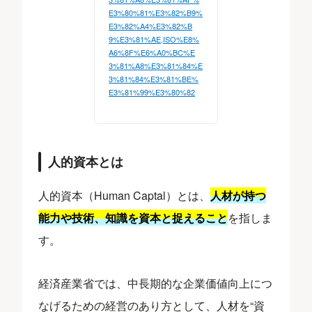
E3%80%81%E3%82%B9%
E3%82%A4%E3%82%B
9%E3%81%AE,ISO%E8%
A6%8F%E6%A0%BC%E
3%81%A8%E3%81%84%E
3%81%84%E3%81%BE%
E3%81%99%E3%80%82
人的資本とは
人的資本（Human Captal）とは、
人材が持つ
能力や技術、知識を資本と捉えること
を指しま
す。
経済産業省では、中長期的な企業価値向上につ
なげるための経営のあり方として、人材を“資