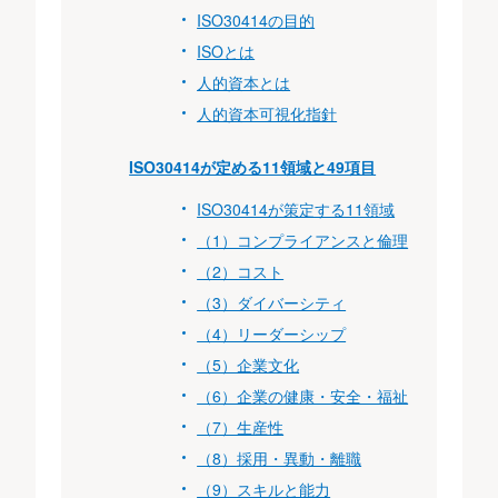
ISO30414の目的
ISOとは
人的資本とは
人的資本可視化指針
ISO30414が定める11領域と49項目
ISO30414が策定する11領域
（1）コンプライアンスと倫理
（2）コスト
（3）ダイバーシティ
（4）リーダーシップ
（5）企業文化
（6）企業の健康・安全・福祉
（7）生産性
（8）採用・異動・離職
（9）スキルと能力