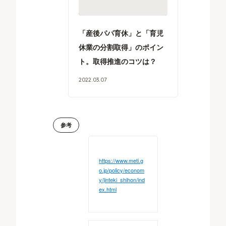
「産後パパ育休」と「育児
休業の分割取得」のポイン
ト。取得推進のコツは？
2022
.
03
.
07
参考
https://www.meti.g
o.jp/policy/econom
y/jinteki_shihon/ind
ex.html