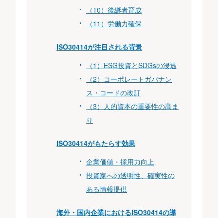
（10）後継者育成
（11）労働力確保
ISO30414が注目される背景
（1）ESG投資とSDGsの浸透
（2）コーポレートガバナン
ス・コードの改訂
（3）人的資本の重要性の高ま
り
ISO30414がもたらす効果
企業価値・採用力向上
投資家への透明性、確実性の
ある情報提供
海外・国内企業におけるISO30414の導