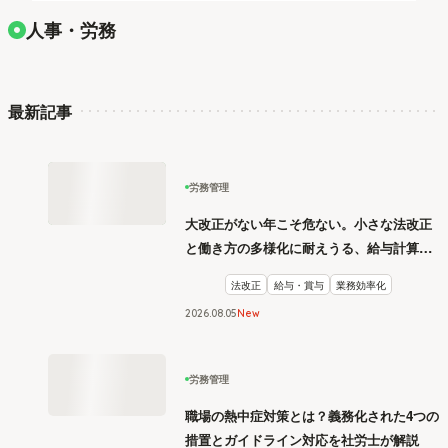
人事・労務
最新記事
労務管理
大改正がない年こそ危ない。小さな法改正
と働き方の多様化に耐えうる、給与計算と
リスク管理
法改正
給与・賞与
業務効率化
2026
.
08
05
New
労務管理
職場の熱中症対策とは？義務化された4つの
措置とガイドライン対応を社労士が解説