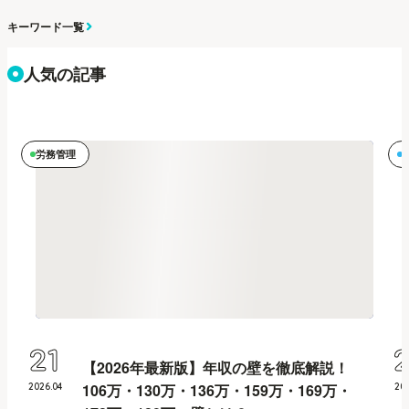
キーワード一覧
人気の記事
労務管理
21
【2026年最新版】年収の壁を徹底解説！
106万・130万・136万・159万・169万・
2026
.
04
20