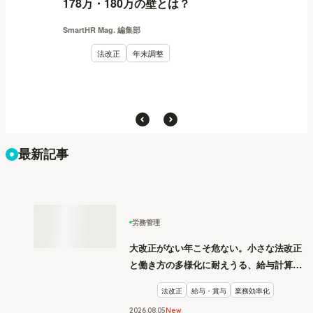
178万・180万の壁とは？
SmartHR Mag. 編集部
法改正
年末調整
最新記事
労務管理
大改正がない年こそ危ない。小さな法改正
と働き方の多様化に耐えうる、給与計算と
リスク管理
法改正
給与・賞与
業務効率化
2026
.
08
05
New