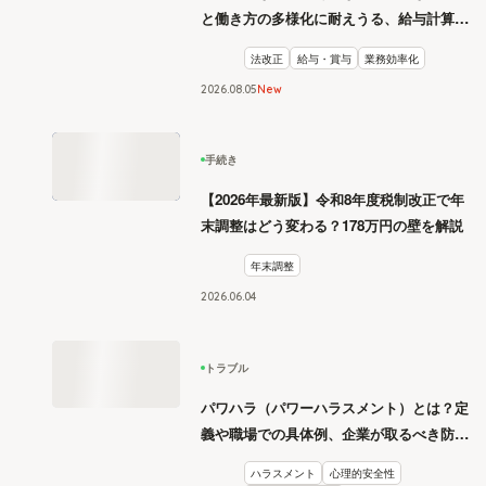
と働き方の多様化に耐えうる、給与計算と
リスク管理
法改正
給与・賞与
業務効率化
2026
.
08
05
New
手続き
【2026年最新版】令和8年度税制改正で年
末調整はどう変わる？178万円の壁を解説
年末調整
2026
.
06
04
トラブル
パワハラ（パワーハラスメント）とは？定
義や職場での具体例、企業が取るべき防止
措置を学ぶ
ハラスメント
心理的安全性