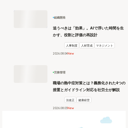
組織開発
追うべきは「効果」。AIで浮いた時間を生
かす、役割と評価の再設計
人事制度
人材育成
マネジメント
2026
.
08
04
New
労務管理
職場の熱中症対策とは？義務化された4つの
措置とガイドライン対応を社労士が解説
法改正
健康経営
2026
.
08
03
New