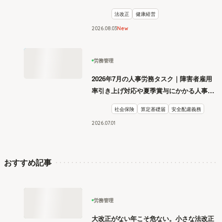
法改正
健康経営
2026
.
08
03
New
労務管理
2026年7月の人事労務タスク｜障害者雇用
率引き上げ対応や夏季賞与にかかる人事評
価を社労士が解説
社会保険
算定基礎届
安全配慮義務
2026
.
07
01
おすすめ記事
労務管理
大改正がない年こそ危ない。小さな法改正