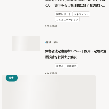
ない｜部下をもつ管理職に対する調査レポ
ート
調査レポート
マネジメント
コミュニケーション
2026
.
07
09
採用・雇用
障害者法定雇用率2.7％へ｜採用・定着の運
用設計を社労士が解説
法改正
雇用契約
2026
.
06
15
資料