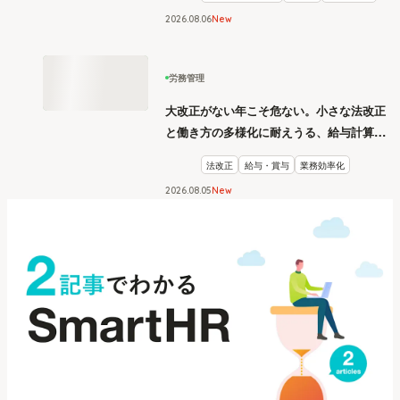
2026
.
08
06
New
労務管理
大改正がない年こそ危ない。小さな法改正
と働き方の多様化に耐えうる、給与計算と
リスク管理
法改正
給与・賞与
業務効率化
2026
.
08
05
New