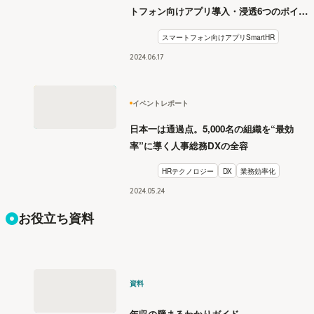
トフォン向けアプリ導入・浸透6つのポイン
ト【月刊SmartHR セミナーレポート】
スマートフォン向けアプリSmartHR
2024
.
06
17
イベントレポート
日本一は通過点。5,000名の組織を“最効
率”に導く人事総務DXの全容
HRテクノロジー
DX
業務効率化
2024
.
05
24
お役立ち資料
資料
年収の壁まるわかりガイド