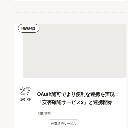
機能解説
27
OAuth認可でより便利な連携を実現！
2021
.
09
「安否確認サービス2」と連携開始
井関 英明
外部連携サービス