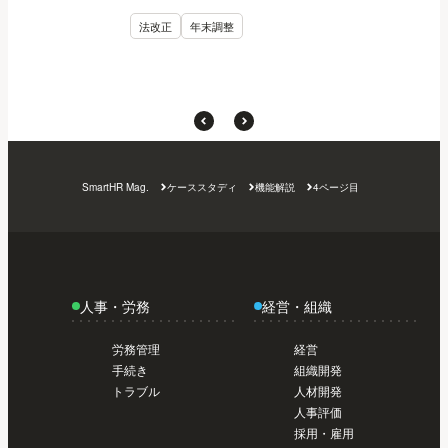
法改正
年末調整
SmartHR Mag.
ケーススタディ
機能解説
4ページ目
人事・労務
経営・組織
労務管理
経営
手続き
組織開発
トラブル
人材開発
人事評価
採用・雇用