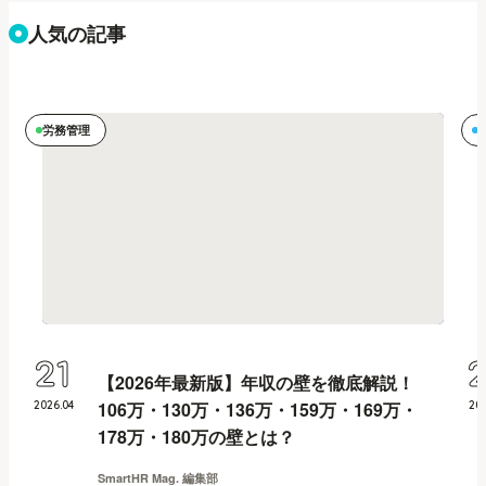
人気の記事
労務管理
21
【2026年最新版】年収の壁を徹底解説！
106万・130万・136万・159万・169万・
2026
.
04
20
178万・180万の壁とは？
SmartHR Mag. 編集部