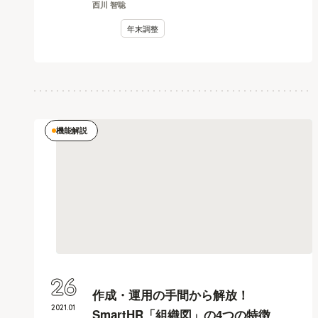
西川 智聡
年末調整
機能解説
26
作成・運用の手間から解放！
2021
.
01
SmartHR「組織図」の4つの特徴