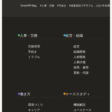
導入前準備編【初めてのSmartHR #02】
今
トライアル編【初めてのSmartHR #01】
今
SmartHR Mag.
人事・労務
手続き
就業規則で不可でも、入社1年未満の
日から使い始めたい人のスタートガイド /
日から使い始めたい人のスタートガイド /
導入前準備編【初めてのSmartHR #02】
今
トライアル編【初めてのSmartHR #01】
日から使い始めたい人のスタートガイド /
導入前準備編【初めてのSmartHR #02】
今
日から使い始めたい人のスタートガイド /
人事・労務
経営・組織
導入前準備編【初めてのSmartHR #02】
今
日から使い始めたい人のスタートガイド /
労務管理
経営
導入前準備編【初めてのSmartHR #02】
手続き
組織開発
トラブル
人材開発
人事評価
採用・雇用
異動・代謝
働き方
ケーススタディ
環境づくり
機能解説
キャリア
ユースケース