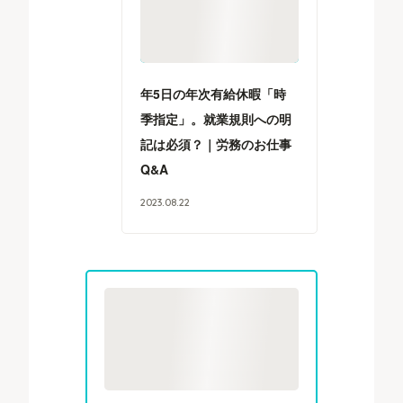
年5日の年次有給休暇「時
季指定」。就業規則への明
記は必須？｜労務のお仕事
Q&A
2023
.
08
.
22