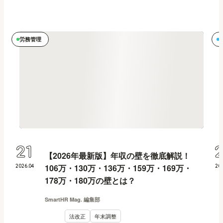
労務管理
21
【2026年最新版】年収の壁を徹底解説！
106万・130万・136万・159万・169万・
2026
.
04
20
178万・180万の壁とは？
SmartHR Mag. 編集部
法改正
年末調整