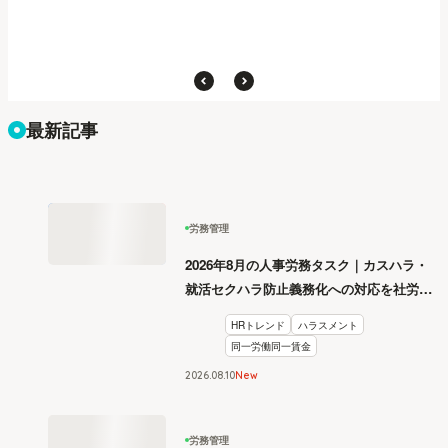
最新記事
労務管理
2026年8月の人事労務タスク｜カスハラ・
就活セクハラ防止義務化への対応を社労士
が解説
HRトレンド
ハラスメント
同一労働同一賃金
2026
.
08
10
New
労務管理