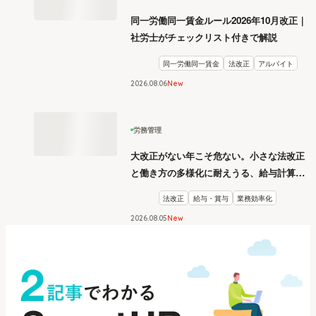
同一労働同一賃金ルール2026年10月改正｜
社労士がチェックリスト付きで解説
同一労働同一賃金
法改正
アルバイト
2026
.
08
06
New
労務管理
大改正がない年こそ危ない。小さな法改正
と働き方の多様化に耐えうる、給与計算と
リスク管理
法改正
給与・賞与
業務効率化
2026
.
08
05
New