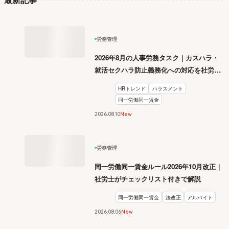
労務管理
2026年8月の人事労務タスク｜カスハラ・
就活セクハラ防止義務化への対応を社労士
が解説
HRトレンド
ハラスメント
同一労働同一賃金
2026
.
08
10
New
労務管理
同一労働同一賃金ルール2026年10月改正｜
社労士がチェックリスト付きで解説
同一労働同一賃金
法改正
アルバイト
2026
.
08
06
New