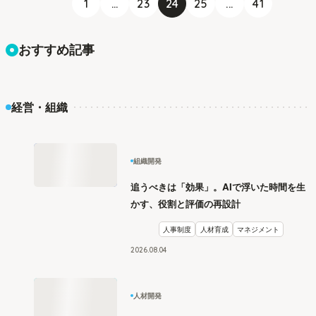
1
...
23
24
25
...
41
おすすめ記事
経営・組織
組織開発
追うべきは「効果」。AIで浮いた時間を生
かす、役割と評価の再設計
人事制度
人材育成
マネジメント
2026
.
08
04
人材開発