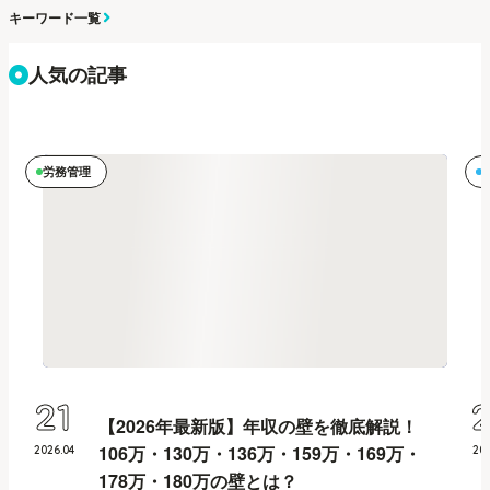
キーワード一覧
人気の記事
労務管理
21
【2026年最新版】年収の壁を徹底解説！
106万・130万・136万・159万・169万・
2026
.
04
20
178万・180万の壁とは？