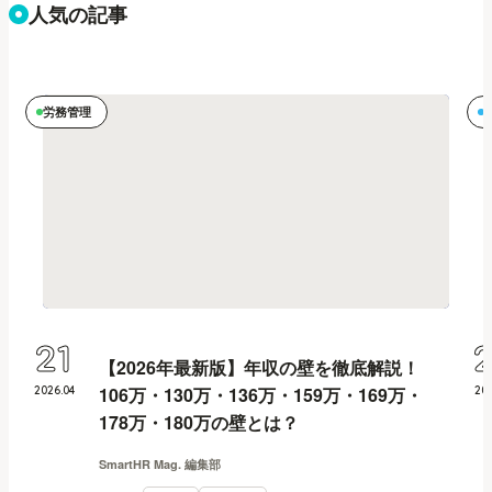
人気の記事
労務管理
21
【2026年最新版】年収の壁を徹底解説！
106万・130万・136万・159万・169万・
2026
.
04
20
178万・180万の壁とは？
SmartHR Mag. 編集部