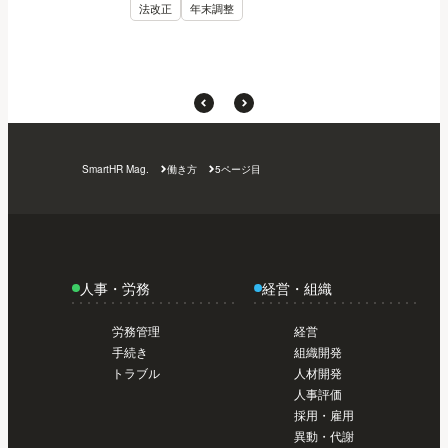
法改正
年末調整
SmartHR Mag.
働き方
5ページ目
人事・労務
経営・組織
労務管理
経営
手続き
組織開発
トラブル
人材開発
人事評価
採用・雇用
異動・代謝