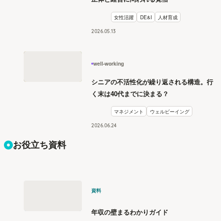
女性活躍
DE&I
人材育成
2026
.
05
13
well-working
シニアの不活性化が繰り返される構造。行
く末は40代までに決まる？
マネジメント
ウェルビーイング
2026
.
06
24
お役立ち資料
資料
年収の壁まるわかりガイド