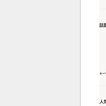
話
キー
人