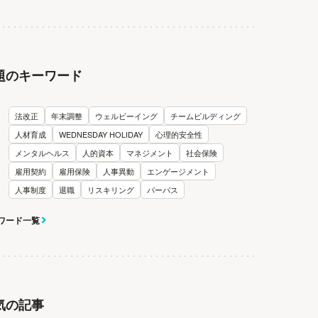
題のキーワード
法改正
年末調整
ウェルビーイング
チームビルディング
人材育成
WEDNESDAY HOLIDAY
心理的安全性
メンタルヘルス
人的資本
マネジメント
社会保険
雇用契約
雇用保険
人事異動
エンゲージメント
人事制度
退職
リスキリング
パーパス
ワード一覧
気の記事