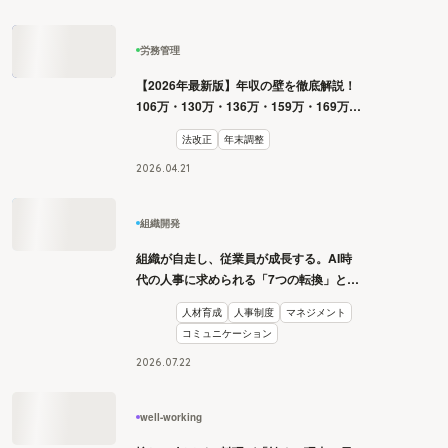
労務管理
【2026年最新版】年収の壁を徹底解説！
106万・130万・136万・159万・169万・
178万・180万の壁とは？
法改正
年末調整
2026
.
04
.
21
組織開発
組織が自走し、従業員が成長する。AI時
代の人事に求められる「7つの転換」と
は？
人材育成
人事制度
マネジメント
コミュニケーション
2026
.
07
.
22
well-working