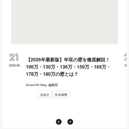
21
【2026年最新版】年収の壁を徹底解説！
106万・130万・136万・159万・169万・
2026
.
04
20
178万・180万の壁とは？
SmartHR Mag. 編集部
法改正
年末調整