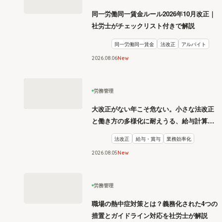
同一労働同一賃金ルール2026年10月改正｜
社労士がチェックリスト付きで解説
同一労働同一賃金
法改正
アルバイト
2026
.
08
06
New
労務管理
大改正がない年こそ危ない。小さな法改正
と働き方の多様化に耐えうる、給与計算と
リスク管理
法改正
給与・賞与
業務効率化
2026
.
08
05
New
労務管理
職場の熱中症対策とは？義務化された4つの
措置とガイドライン対応を社労士が解説