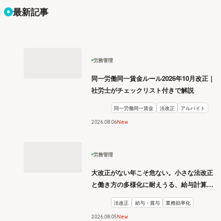
最新記事
労務管理
同一労働同一賃金ルール2026年10月改正｜
社労士がチェックリスト付きで解説
同一労働同一賃金
法改正
アルバイト
2026
.
08
06
New
労務管理
大改正がない年こそ危ない。小さな法改正
と働き方の多様化に耐えうる、給与計算と
リスク管理
法改正
給与・賞与
業務効率化
2026
.
08
05
New