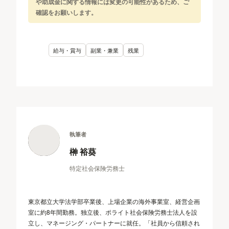
や助成金に関する情報には変更の可能性があるため、ご
確認をお願いします。
給与・賞与
副業・兼業
残業
執筆者
榊 裕葵
特定社会保険労務士
東京都立大学法学部卒業後、上場企業の海外事業室、経営企画
室に約8年間勤務。独立後、ポライト社会保険労務士法人を設
立し、マネージング・パートナーに就任。「社員から信頼され