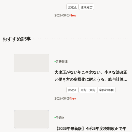
法改正
健康経営
2026
.
08
03
New
おすすめ記事
労務管理
大改正がない年こそ危ない。小さな法改正
と働き方の多様化に耐えうる、給与計算と
リスク管理
法改正
給与・賞与
業務効率化
2026
.
08
05
New
手続き
【2026年最新版】令和8年度税制改正で年