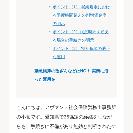
ポイント（1） 就業規則におけ
る限度時間超えの割増賃金率
の明示
ポイント（2）限度時間を超え
る場合の手続きの明示
ポイント（3） 特別条項の適正
な運用
勤怠帳簿の改ざんなどはNG！ 実情に沿
った運用を
こんにちは。アヴァンテ社会保険労務士事務所
の小菅です。愛知県で36協定の締結をしなが
らも、手続きに不備があり無効と判断されたケ