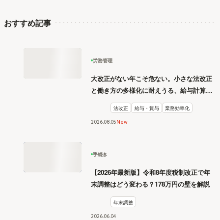
おすすめ記事
労務管理
大改正がない年こそ危ない。小さな法改正
と働き方の多様化に耐えうる、給与計算と
リスク管理
法改正
給与・賞与
業務効率化
2026
.
08
05
New
手続き
【2026年最新版】令和8年度税制改正で年
末調整はどう変わる？178万円の壁を解説
年末調整
2026
.
06
04