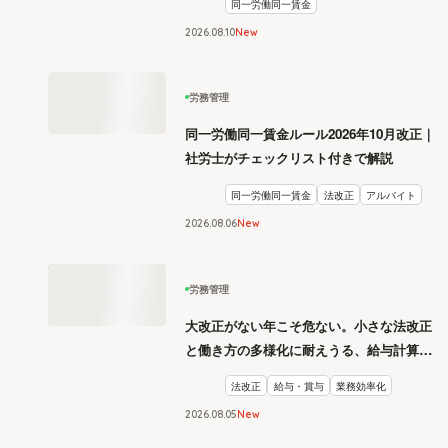
同一労働同一賃金
2026
.
08
10
New
労務管理
同一労働同一賃金ルール2026年10月改正｜
社労士がチェックリスト付きで解説
同一労働同一賃金
法改正
アルバイト
2026
.
08
06
New
労務管理
大改正がない年こそ危ない。小さな法改正
と働き方の多様化に耐えうる、給与計算と
リスク管理
法改正
給与・賞与
業務効率化
2026
.
08
05
New