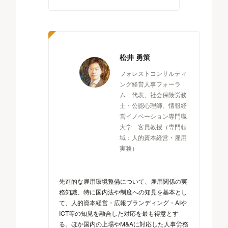
松井 勇策
フォレストコンサルティ
ング経営人事フォーラ
ム 代表、社会保険労務
士・公認心理師、情報経
営イノベーション専門職
大学 客員教授（専門領
域：人的資本経営・雇用
実務）
先進的な雇用環境整備について、雇用関係の実
務知識、特に国内法や制度への知見を基本とし
て、人的資本経営・広報ブランディング・AIや
ICT等の知見を融合した対応を最も得意とす
る。ほか国内の上場やM&Aに対応した人事労務