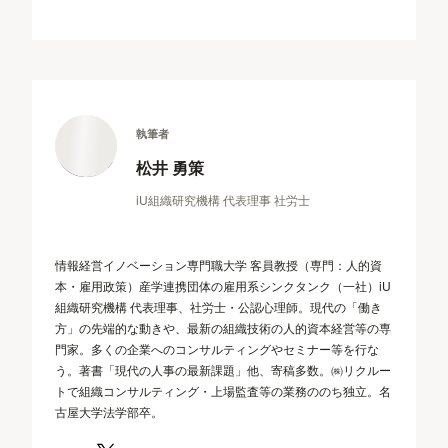
執筆者
松井 勇策
iU組織研究機構 代表理事 社労士
情報経営イノベーション専門職大学 客員教授（専門：人的資
本・雇用政策）産学連携団体の雇用系シンクタンク（一社）iU
組織研究機構 代表理事、社労士・公認心理師。現代の「働き
方」の先端的な動きや、最新の組織技術の人的資本経営等の専
門家。多くの企業へのコンサルティングやセミナー等を行な
う。著書「現代の人事の最新課題」他、寄稿多数。㈱リクルー
トで組織コンサルティング・上場監査等の業務ののち独立。名
古屋大学法学部卒。