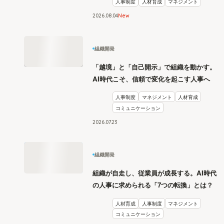
人事制度
人材育成
マネジメント
2026
.
08
04
New
組織開発
「越境」と「自己開示」で組織を動かす。
AI時代こそ、信頼で変化を起こす人事へ
人事制度
マネジメント
人材育成
コミュニケーション
2026
.
07
23
組織開発
組織が自走し、従業員が成長する。AI時代
の人事に求められる「7つの転換」とは？
人材育成
人事制度
マネジメント
コミュニケーション