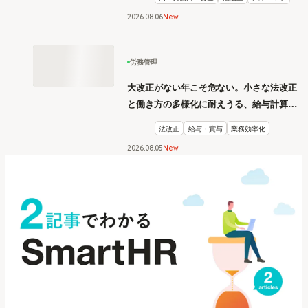
2026
.
08
06
New
労務管理
大改正がない年こそ危ない。小さな法改正
と働き方の多様化に耐えうる、給与計算と
リスク管理
法改正
給与・賞与
業務効率化
2026
.
08
05
New