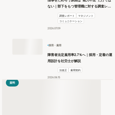
ない｜部下をもつ管理職に対する調査レポ
ート
調査レポート
マネジメント
コミュニケーション
2026
.
07
09
採用・雇用
障害者法定雇用率2.7％へ｜採用・定着の運
用設計を社労士が解説
法改正
雇用契約
2026
.
06
15
資料