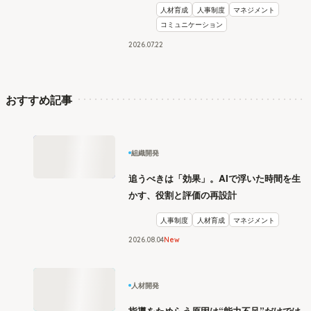
人材育成
人事制度
マネジメント
コミュニケーション
2026
.
07
22
おすすめ記事
組織開発
追うべきは「効果」。AIで浮いた時間を生
かす、役割と評価の再設計
人事制度
人材育成
マネジメント
2026
.
08
04
New
人材開発
指導をためらう原因は“能力不足”だけでは