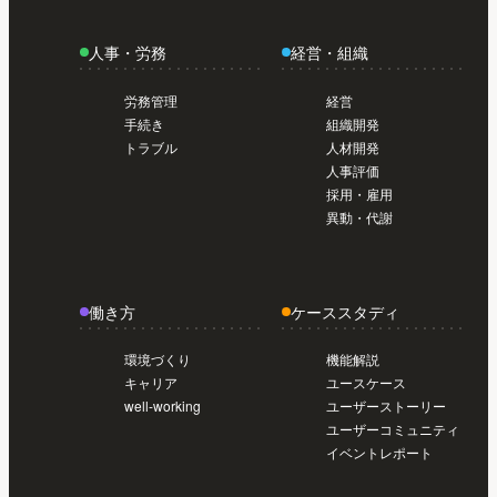
導入前準備編【初めてのSmartHR #02】
今
日から使い始めたい人のスタートガイド /
人事・労務
経営・組織
導入前準備編【初めてのSmartHR #02】
今
日から使い始めたい人のスタートガイド /
労務管理
経営
導入前準備編【初めてのSmartHR #02】
手続き
組織開発
トラブル
人材開発
人事評価
採用・雇用
異動・代謝
働き方
ケーススタディ
環境づくり
機能解説
キャリア
ユースケース
well-working
ユーザーストーリー
ユーザーコミュニティ
イベントレポート