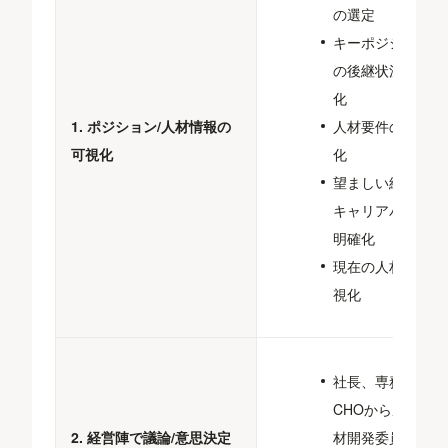
の選定
キーポジション
の後継状況可視
化
1. ポジション/人材情報の
人材要件の明確
可視化
化
望ましい経験・
キャリアパスの
明確化
現在の人材の可
視化
社長、専務、
CHOから成る人
2. 経営陣で議論/意思決定
材開発委員会/報