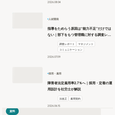
2026
.
08
04
人材開発
指導をためらう原因は“能力不足”だけでは
ない｜部下をもつ管理職に対する調査レポ
ート
調査レポート
マネジメント
コミュニケーション
2026
.
07
09
採用・雇用
障害者法定雇用率2.7％へ｜採用・定着の運
用設計を社労士が解説
法改正
雇用契約
2026
.
06
15
資料