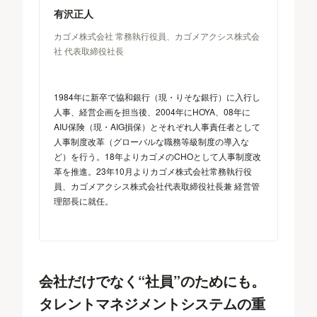
有沢正人
カゴメ株式会社 常務執行役員、カゴメアクシス株式会
社 代表取締役社長
1984年に新卒で協和銀行（現・りそな銀行）に入行し
人事、経営企画を担当後、2004年にHOYA、08年に
AIU保険（現・AIG損保）とそれぞれ人事責任者として
人事制度改革（グローバルな職務等級制度の導入な
ど）を行う。18年よりカゴメのCHOとして人事制度改
革を推進。23年10月よりカゴメ株式会社常務執行役
員、カゴメアクシス株式会社代表取締役社長兼 経営管
理部長に就任。
会社だけでなく“社員”のためにも。
タレントマネジメントシステムの重