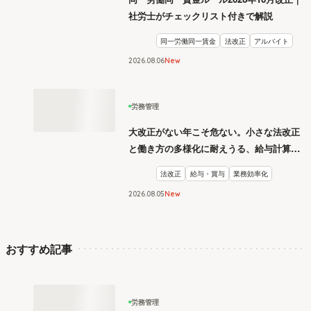
社労士がチェックリスト付きで解説
同一労働同一賃金
法改正
アルバイト
2026
.
08
06
New
労務管理
大改正がない年こそ危ない。小さな法改正
と働き方の多様化に耐えうる、給与計算と
リスク管理
法改正
給与・賞与
業務効率化
2026
.
08
05
New
おすすめ記事
労務管理