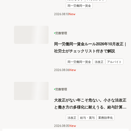
同一労働同一賃金
2026
.
08
10
New
労務管理
同一労働同一賃金ルール2026年10月改正｜
社労士がチェックリスト付きで解説
同一労働同一賃金
法改正
アルバイト
2026
.
08
06
New
労務管理
大改正がない年こそ危ない。小さな法改正
と働き方の多様化に耐えうる、給与計算と
リスク管理
法改正
給与・賞与
業務効率化
2026
.
08
05
New