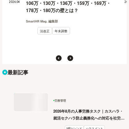
106万・130万・136万・159万・169万・
2026
.
04
20
178万・180万の壁とは？
SmartHR Mag. 編集部
法改正
年末調整
最新記事
労務管理
2026年8月の人事労務タスク｜カスハラ・
就活セクハラ防止義務化への対応を社労士
が解説
HRトレンド
ハラスメント