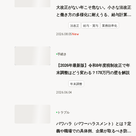
大改正がない年こそ危ない。小さな法改正
と働き方の多様化に耐えうる、給与計算と
リスク管理
法改正
給与・賞与
業務効率化
2026
.
08
05
New
手続き
【2026年最新版】令和8年度税制改正で年
末調整はどう変わる？178万円の壁を解説
年末調整
2026
.
06
04
トラブル
パワハラ（パワーハラスメント）とは？定
義や職場での具体例、企業が取るべき防止