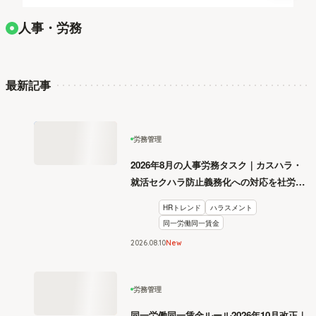
人事・労務
最新記事
労務管理
2026年8月の人事労務タスク｜カスハラ・
就活セクハラ防止義務化への対応を社労士
が解説
HRトレンド
ハラスメント
同一労働同一賃金
2026
.
08
10
New
労務管理
同一労働同一賃金ルール2026年10月改正｜