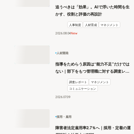
追うべきは「効果」。AIで浮いた時間を生
かす、役割と評価の再設計
人事制度
人材育成
マネジメント
2026
.
08
04
New
人材開発
指導をためらう原因は“能力不足”だけでは
ない｜部下をもつ管理職に対する調査レポ
ート
調査レポート
マネジメント
コミュニケーション
2026
.
07
09
採用・雇用
障害者法定雇用率2.7％へ｜採用・定着の運