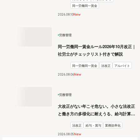
同一労働同一賃金
2026
.
08
10
New
労務管理
同一労働同一賃金ルール2026年10月改正｜
社労士がチェックリスト付きで解説
同一労働同一賃金
法改正
アルバイト
2026
.
08
06
New
労務管理
大改正がない年こそ危ない。小さな法改正
と働き方の多様化に耐えうる、給与計算と
リスク管理
法改正
給与・賞与
業務効率化
2026
.
08
05
New