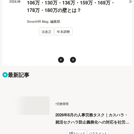
106万・130万・136万・159万・169万・
2026
.
04
20
178万・180万の壁とは？
SmartHR Mag. 編集部
法改正
年末調整
最新記事
労務管理
2026年8月の人事労務タスク｜カスハラ・
就活セクハラ防止義務化への対応を社労士
が解説
HRトレンド
ハラスメント