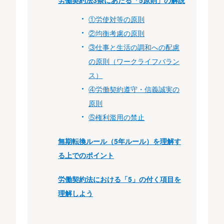
労働契約法3条にあたる「5原則」の解説
①労使対等の原則
②均衡考慮の原則
③仕事と生活の調和への配慮
の原則（ワークライフバラン
ス）
④労働契約遵守・信義誠実の
原則
⑤権利濫用の禁止
無期転換ルール（5年ルール）を理解す
る上でのポイント
労働契約法における「5」の付く項目を
理解しよう