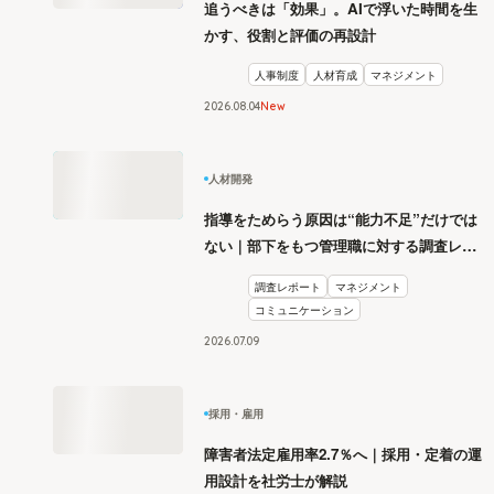
追うべきは「効果」。AIで浮いた時間を生
かす、役割と評価の再設計
人事制度
人材育成
マネジメント
2026
.
08
04
New
人材開発
指導をためらう原因は“能力不足”だけでは
ない｜部下をもつ管理職に対する調査レポ
ート
調査レポート
マネジメント
コミュニケーション
2026
.
07
09
採用・雇用
障害者法定雇用率2.7％へ｜採用・定着の運
用設計を社労士が解説