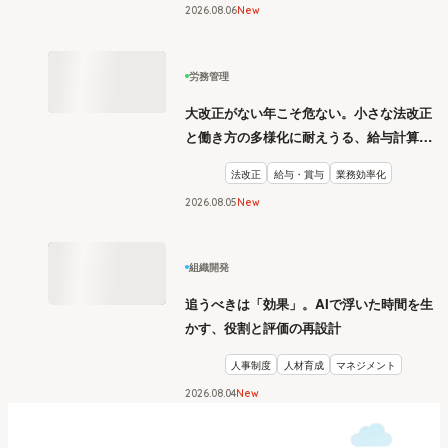
2026
.
08
06
New
労務管理
大改正がない年こそ危ない。小さな法改正
と働き方の多様化に耐えうる、給与計算と
リスク管理
法改正
給与・賞与
業務効率化
2026
.
08
05
New
組織開発
追うべきは「効果」。AIで浮いた時間を生
かす、役割と評価の再設計
人事制度
人材育成
マネジメント
2026
.
08
04
New