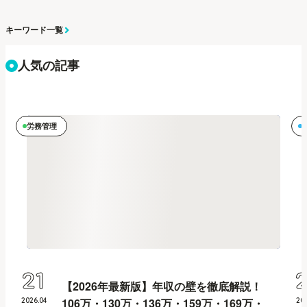
キーワード一覧
人気の記事
労務管理
21
【2026年最新版】年収の壁を徹底解説！
106万・130万・136万・159万・169万・
2026
.
04
20