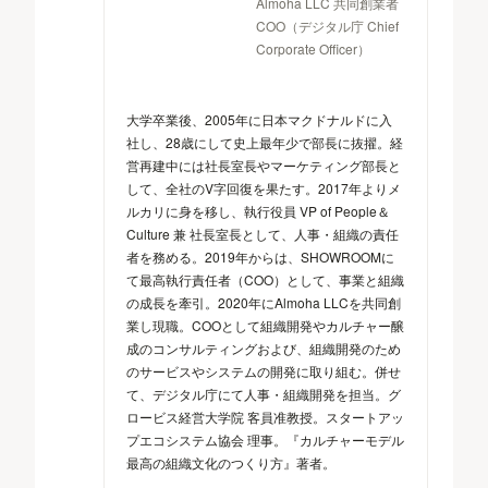
Almoha LLC 共同創業者
COO（デジタル庁 Chief
Corporate Officer）
大学卒業後、2005年に日本マクドナルドに入
社し、28歳にして史上最年少で部長に抜擢。経
営再建中には社長室長やマーケティング部長と
して、全社のV字回復を果たす。2017年よりメ
ルカリに身を移し、執行役員 VP of People＆
Culture 兼 社長室長として、人事・組織の責任
者を務める。2019年からは、SHOWROOMに
て最高執行責任者（COO）として、事業と組織
の成長を牽引。2020年にAlmoha LLCを共同創
業し現職。COOとして組織開発やカルチャー醸
成のコンサルティングおよび、組織開発のため
のサービスやシステムの開発に取り組む。併せ
て、デジタル庁にて人事・組織開発を担当。グ
ロービス経営大学院 客員准教授。スタートアッ
プエコシステム協会 理事。『カルチャーモデル
最高の組織文化のつくり方』著者。