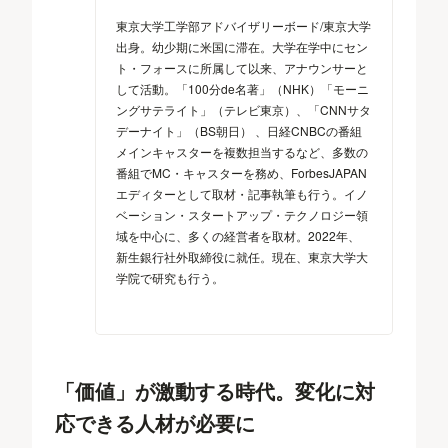
東京大学工学部アドバイザリーボード/東京大学
出身。幼少期に米国に滞在。大学在学中にセン
ト・フォースに所属して以来、アナウンサーと
して活動。「100分de名著」（NHK）「モーニ
ングサテライト」（テレビ東京）、「CNNサタ
デーナイト」（BS朝日） 、日経CNBCの番組
メインキャスターを複数担当するなど、多数の
番組でMC・キャスターを務め、ForbesJAPAN
エディターとして取材・記事執筆も行う。イノ
ベーション・スタートアップ・テクノロジー領
域を中心に、多くの経営者を取材。2022年、
新生銀行社外取締役に就任。現在、東京大学大
学院で研究も行う。
「価値」が激動する時代。変化に対
応できる人材が必要に