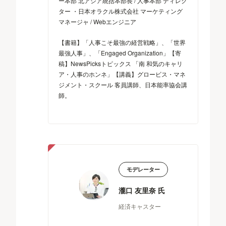
ー本部 北アジア統括本部長 / 人事本部 ディレク
ター ・日本オラクル株式会社 マーケティング
マネージャ / Webエンジニア
【書籍】「人事こそ最強の経営戦略」、「世界
最強人事」、「Engaged Organization」【寄
稿】NewsPicksトピックス 「南 和気のキャリ
ア・人事のホンネ」【講義】グロービス・マネ
ジメント・スクール 客員講師、日本能率協会講
師。
モデレーター
瀧口 友里奈 氏
経済キャスター