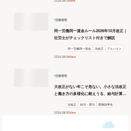
2026
.
08
10
New
労務管理
同一労働同一賃金ルール2026年10月改正｜
社労士がチェックリスト付きで解説
同一労働同一賃金
法改正
アルバイト
2026
.
08
06
New
労務管理
大改正がない年こそ危ない。小さな法改正
と働き方の多様化に耐えうる、給与計算と
リスク管理
法改正
給与・賞与
業務効率化
2026
.
08
05
New