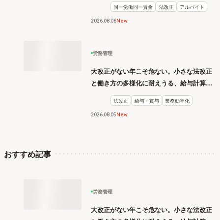
同一労働同一賃金
法改正
アルバイト
2026
.
08
06
New
労務管理
大改正がない年こそ危ない。小さな法改正
と働き方の多様化に耐えうる、給与計算と
リスク管理
法改正
給与・賞与
業務効率化
2026
.
08
05
New
おすすめ記事
労務管理
大改正がない年こそ危ない。小さな法改正