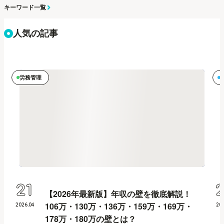
キーワード一覧
人気の記事
労務管理
21
【2026年最新版】年収の壁を徹底解説！
106万・130万・136万・159万・169万・
2026
.
04
20
178万・180万の壁とは？