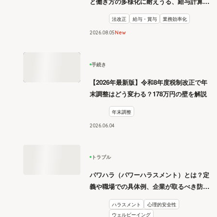
と働き方の多様化に耐えうる、給与計算と
リスク管理
法改正
給与・賞与
業務効率化
2026
.
08
05
New
手続き
【2026年最新版】令和8年度税制改正で年
末調整はどう変わる？178万円の壁を解説
年末調整
2026
.
06
04
トラブル
パワハラ（パワーハラスメント）とは？定
義や職場での具体例、企業が取るべき防止
措置を学ぶ
ハラスメント
心理的安全性
ウェルビーイング