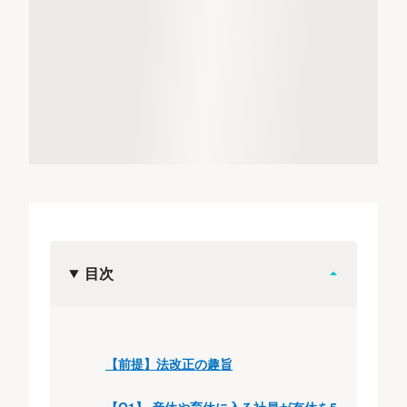
目次
【前提】法改正の趣旨