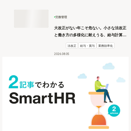
労務管理
大改正がない年こそ危ない。小さな法改正
と働き方の多様化に耐えうる、給与計算と
リスク管理
法改正
給与・賞与
業務効率化
2026
.
08
05