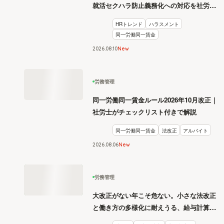
就活セクハラ防止義務化への対応を社労士
が解説
HRトレンド
ハラスメント
同一労働同一賃金
2026
.
08
10
New
労務管理
同一労働同一賃金ルール2026年10月改正｜
社労士がチェックリスト付きで解説
同一労働同一賃金
法改正
アルバイト
2026
.
08
06
New
労務管理
大改正がない年こそ危ない。小さな法改正
と働き方の多様化に耐えうる、給与計算と
リスク管理