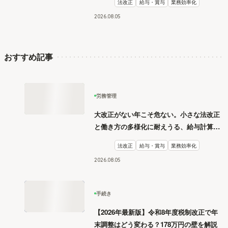
法改正
給与・賞与
業務効率化
2026
.
08
05
おすすめ記事
労務管理
大改正がない年こそ危ない。小さな法改正
と働き方の多様化に耐えうる、給与計算と
リスク管理
法改正
給与・賞与
業務効率化
2026
.
08
05
手続き
【2026年最新版】令和8年度税制改正で年
末調整はどう変わる？178万円の壁を解説