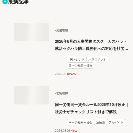
最新記事
労務管理
2026年8月の人事労務タスク｜カスハラ・
就活セクハラ防止義務化への対応を社労士
が解説
HRトレンド
ハラスメント
同一労働同一賃金
2026
.
08
10
New
労務管理
同一労働同一賃金ルール2026年10月改正｜
社労士がチェックリスト付きで解説
同一労働同一賃金
法改正
アルバイト
2026
.
08
06
New