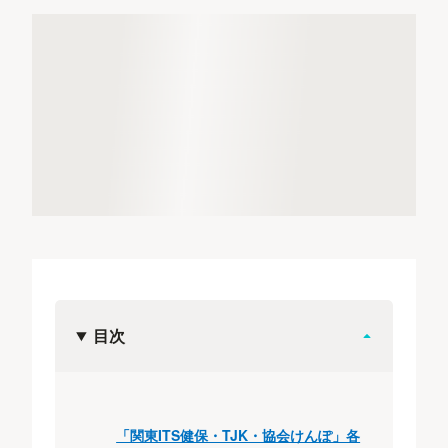
目次
「関東ITS健保・TJK・協会けんぽ」各