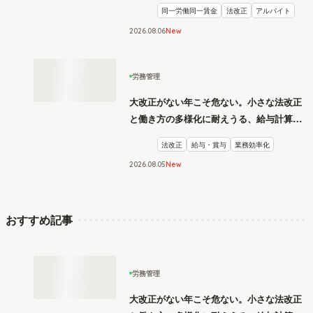
同一労働同一賃金
法改正
アルバイト
2026
.
08
06
New
労務管理
大改正がない年こそ危ない。小さな法改正
と働き方の多様化に耐えうる、給与計算と
リスク管理
法改正
給与・賞与
業務効率化
2026
.
08
05
New
おすすめ記事
労務管理
大改正がない年こそ危ない。小さな法改正