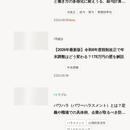
と働き方の多様化に耐えうる、給与計算と
リスク管理
法改正
給与・賞与
業務効率化
2026
.
08
05
New
手続き
【2026年最新版】令和8年度税制改正で年
末調整はどう変わる？178万円の壁を解説
年末調整
2026
.
06
04
トラブル
パワハラ（パワーハラスメント）とは？定
義や職場での具体例、企業が取るべき防止
措置を学ぶ
ハラスメント
心理的安全性
ウェルビーイング