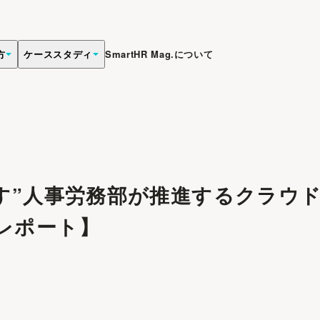
方
ケーススタディ
SmartHR Mag.について
す”人事労務部が推進するクラウ
2 レポート】