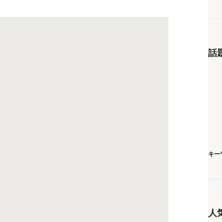
話
キー
人