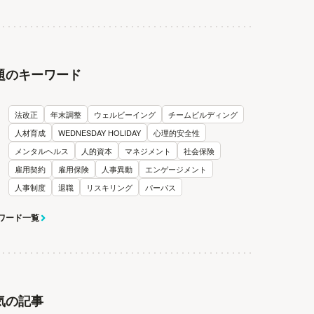
題のキーワード
法改正
年末調整
ウェルビーイング
チームビルディング
人材育成
WEDNESDAY HOLIDAY
心理的安全性
メンタルヘルス
人的資本
マネジメント
社会保険
雇用契約
雇用保険
人事異動
エンゲージメント
人事制度
退職
リスキリング
パーパス
ワード一覧
気の記事