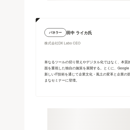
田中 ライカ氏
パネラー
株式会社DX Labo CEO
単なるツールの切り替えやデジタル化ではなく、本質的なD
面を重視した独自の施策を展開する。とくに、Google 
新しいIT技術を通じて企業文化・風土の変革と企業の競争
まなセミナーに登壇。