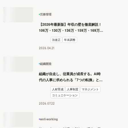
労務管理
【2026年最新版】年収の壁を徹底解説！
106万・130万・136万・159万・169万・
178万・180万の壁とは？
法改正
年末調整
2026
.
04
.
21
組織開発
組織が自走し、従業員が成長する。AI時
代の人事に求められる「7つの転換」と
は？
人材育成
人事制度
マネジメント
コミュニケーション
2026
.
07
.
22
well-working