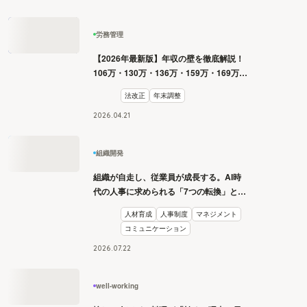
労務管理
【2026年最新版】年収の壁を徹底解説！
106万・130万・136万・159万・169万・
178万・180万の壁とは？
法改正
年末調整
2026
.
04
.
21
組織開発
組織が自走し、従業員が成長する。AI時
代の人事に求められる「7つの転換」と
は？
人材育成
人事制度
マネジメント
コミュニケーション
2026
.
07
.
22
well-working