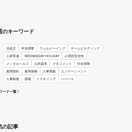
題のキーワード
法改正
年末調整
ウェルビーイング
チームビルディング
人材育成
WEDNESDAY HOLIDAY
心理的安全性
メンタルヘルス
人的資本
マネジメント
社会保険
雇用契約
雇用保険
人事異動
エンゲージメント
人事制度
退職
リスキリング
パーパス
ワード一覧
気の記事