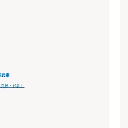
成要素
・異動・代謝）