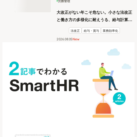
労務管理
大改正がない年こそ危ない。小さな法改正
と働き方の多様化に耐えうる、給与計算と
リスク管理
法改正
給与・賞与
業務効率化
2026
.
08
05
New