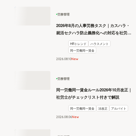
労務管理
2026年8月の人事労務タスク｜カスハラ・
就活セクハラ防止義務化への対応を社労士
が解説
HRトレンド
ハラスメント
同一労働同一賃金
2026
.
08
10
New
労務管理
同一労働同一賃金ルール2026年10月改正｜
社労士がチェックリスト付きで解説
同一労働同一賃金
法改正
アルバイト
2026
.
08
06
New