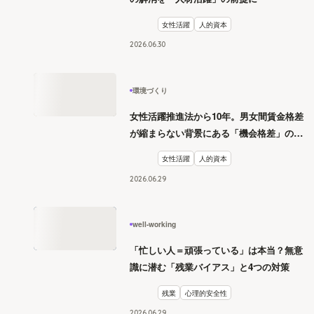
女性活躍
人的資本
2026
.
06
30
環境づくり
女性活躍推進法から10年。男女間賃金格差
が縮まらない背景にある「機会格差」の構
造
女性活躍
人的資本
2026
.
06
29
well-working
「忙しい人＝頑張っている」は本当？無意
識に潜む「残業バイアス」と4つの対策
残業
心理的安全性
2026
.
06
29