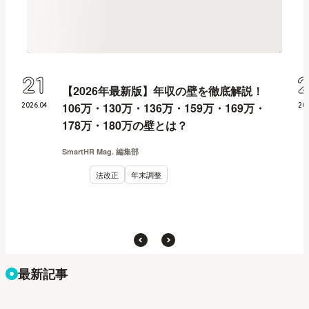
21
【2026年最新版】年収の壁を徹底解説！
106万・130万・136万・159万・169万・
2026
.
04
20
178万・180万の壁とは？
SmartHR Mag. 編集部
法改正
年末調整
最新記事