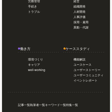
労務管理
経営
導入前準備編【初めてのSmartHR #02】
手続き
組織開発
トラブル
人材開発
人事評価
採用・雇用
異動・代謝
働き方
ケーススタディ
環境づくり
機能解説
キャリア
ユースケース
well-working
ユーザーストーリー
ユーザーコミュニティ
イベントレポート
記事一覧
執筆者一覧
キーワード一覧
特集一覧