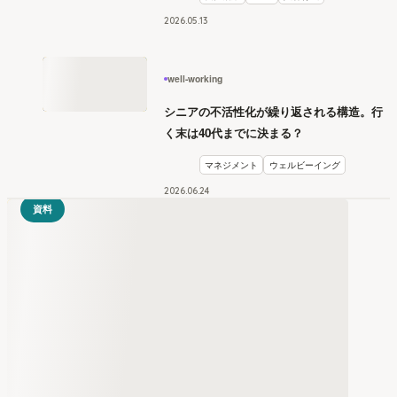
2026
.
05
13
well-working
シニアの不活性化が繰り返される構造。行
く末は40代までに決まる？
マネジメント
ウェルビーイング
2026
.
06
24
資料