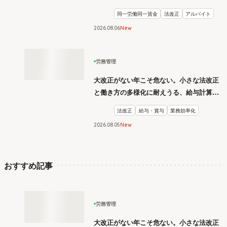
同一労働同一賃金
法改正
アルバイト
2026
.
08
06
New
労務管理
大改正がない年こそ危ない。小さな法改正
と働き方の多様化に耐えうる、給与計算と
リスク管理
法改正
給与・賞与
業務効率化
2026
.
08
05
New
おすすめ記事
労務管理
大改正がない年こそ危ない。小さな法改正