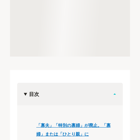
目次
「寡夫」「特別の寡婦」が廃⽌。「寡
婦」または「ひとり親」に