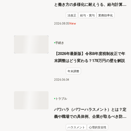
と働き方の多様化に耐えうる、給与計算と
リスク管理
法改正
給与・賞与
業務効率化
2026
.
08
05
New
手続き
【2026年最新版】令和8年度税制改正で年
末調整はどう変わる？178万円の壁を解説
年末調整
2026
.
06
04
トラブル
パワハラ（パワーハラスメント）とは？定
義や職場での具体例、企業が取るべき防止
措置を学ぶ
ハラスメント
心理的安全性