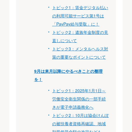
トピック1：賃金デジタル払い
の利用可能サービス第1号は
「PayPay給与受取」に！
トピック2：遺族年金制度の見
直しについて
トピック3：メンタルヘルス対
策の重要なポイントについて
9月は来月以降にやるべきことの整理
を！
トピック1：2025年1月1日～
労働安全衛生関係の一部手続
きが電子申請義務化へ
トピック2：10月は協会けんぽ
の被扶養者資格再確認、地域
別最低賃金額の改定なども