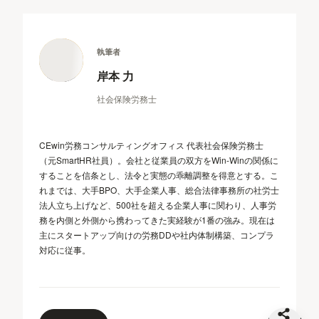
執筆者
岸本 力
社会保険労務士
CEwin労務コンサルティングオフィス 代表社会保険労務士
（元SmartHR社員）。会社と従業員の双方をWin-Winの関係に
することを信条とし、法令と実態の乖離調整を得意とする。こ
れまでは、大手BPO、大手企業人事、総合法律事務所の社労士
法人立ち上げなど、500社を超える企業人事に関わり、人事労
務を内側と外側から携わってきた実経験が1番の強み。現在は
主にスタートアップ向けの労務DDや社内体制構築、コンプラ
対応に従事。