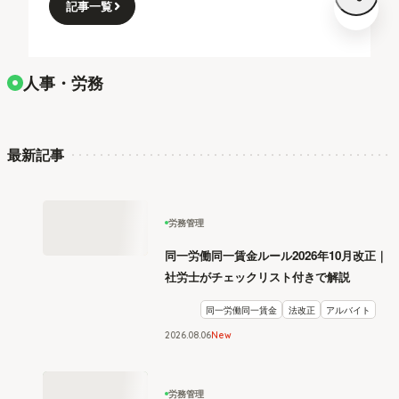
記事一覧
人事・労務
最新記事
労務管理
同一労働同一賃金ルール2026年10月改正｜
社労士がチェックリスト付きで解説
同一労働同一賃金
法改正
アルバイト
2026
.
08
06
New
労務管理