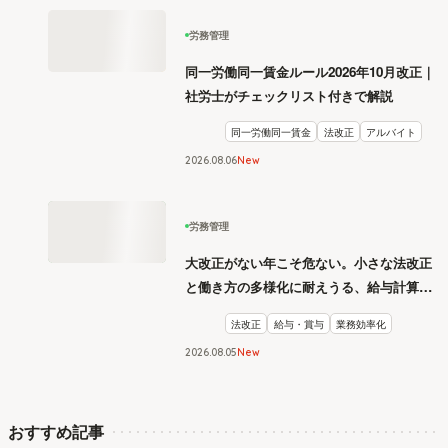
労務管理
同一労働同一賃金ルール2026年10月改正｜
社労士がチェックリスト付きで解説
同一労働同一賃金
法改正
アルバイト
2026
.
08
06
New
労務管理
大改正がない年こそ危ない。小さな法改正
と働き方の多様化に耐えうる、給与計算と
リスク管理
法改正
給与・賞与
業務効率化
2026
.
08
05
New
おすすめ記事