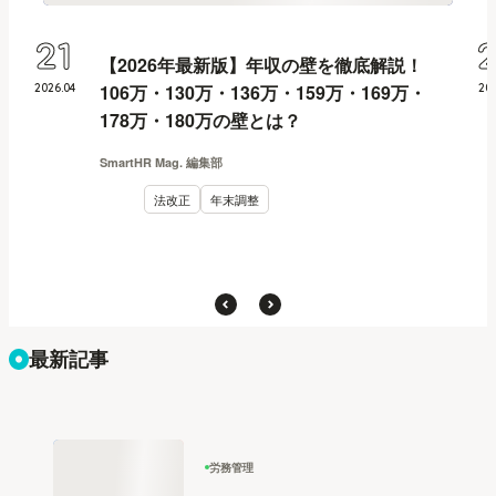
21
【2026年最新版】年収の壁を徹底解説！
106万・130万・136万・159万・169万・
2026
.
04
20
178万・180万の壁とは？
SmartHR Mag. 編集部
法改正
年末調整
最新記事
労務管理