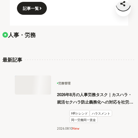
記事一覧
人事・労務
最新記事
労務管理
2026年8月の人事労務タスク｜カスハラ・
就活セクハラ防止義務化への対応を社労士
が解説
HRトレンド
ハラスメント
同一労働同一賃金
2026
.
08
10
New