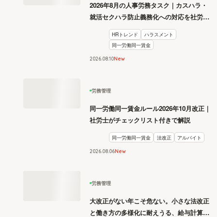
2026年8月の人事労務タスク｜カスハラ・
就活セクハラ防止義務化への対応を社労士
が解説
HRトレンド
ハラスメント
同一労働同一賃金
2026
.
08
10
New
労務管理
同一労働同一賃金ルール2026年10月改正｜
社労士がチェックリスト付きで解説
同一労働同一賃金
法改正
アルバイト
2026
.
08
06
New
労務管理
大改正がない年こそ危ない。小さな法改正
と働き方の多様化に耐えうる、給与計算と