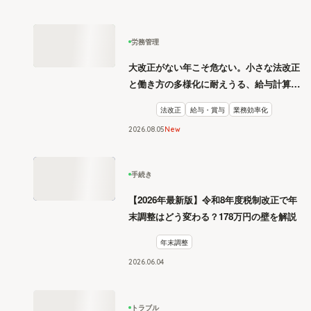
労務管理
大改正がない年こそ危ない。小さな法改正
と働き方の多様化に耐えうる、給与計算と
リスク管理
法改正
給与・賞与
業務効率化
2026
.
08
05
New
手続き
【2026年最新版】令和8年度税制改正で年
末調整はどう変わる？178万円の壁を解説
年末調整
2026
.
06
04
トラブル