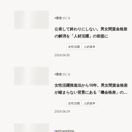
環境づくり
公表して終わりにしない。男女間賃金格差
の解消を「人材活躍」の前提に
女性活躍
人的資本
2026
.
06
30
環境づくり
女性活躍推進法から10年。男女間賃金格差
が縮まらない背景にある「機会格差」の構
造
女性活躍
人的資本
2026
.
06
29
well-working