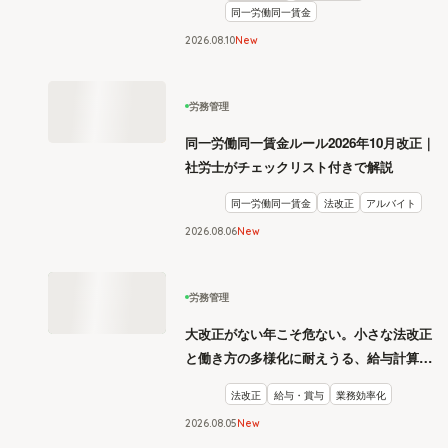
同一労働同一賃金
2026
.
08
10
New
労務管理
同一労働同一賃金ルール2026年10月改正｜
社労士がチェックリスト付きで解説
同一労働同一賃金
法改正
アルバイト
2026
.
08
06
New
労務管理
大改正がない年こそ危ない。小さな法改正
と働き方の多様化に耐えうる、給与計算と
リスク管理
法改正
給与・賞与
業務効率化
2026
.
08
05
New