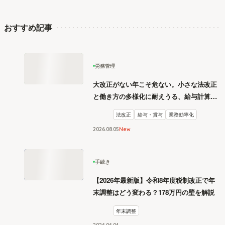
おすすめ記事
労務管理
大改正がない年こそ危ない。小さな法改正
と働き方の多様化に耐えうる、給与計算と
リスク管理
法改正
給与・賞与
業務効率化
2026
.
08
05
New
手続き
【2026年最新版】令和8年度税制改正で年
末調整はどう変わる？178万円の壁を解説
年末調整