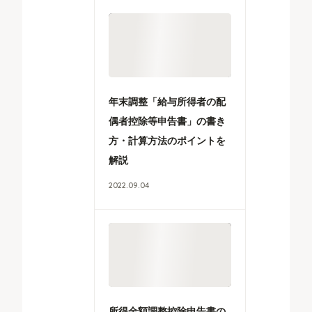
年末調整「給与所得者の配
偶者控除等申告書」の書き
方・計算方法のポイントを
解説
2022
.
09
.
04
所得金額調整控除申告書の