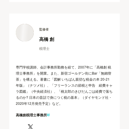
監修者
高橋 創
税理士
専門学校講師、会計事務所勤務を経て、2007年に「高橋創 税
理士事務所」を開業。また、新宿ゴールデン街にBar「無銘喫
茶」を構える。著書に「図解 いちばん親切な税金の本 20-21
年版」（ナツメ社）、「フリーランスの節税と申告 経費キャ
ラ図鑑」（中央経済社）、「桃太郎のきびだんごは経費で落ち
るのか? 日本の昔話で身につく税の基本」（ダイヤモンド社・
2020年12月発売予定）など。
高橋創税理士事務所