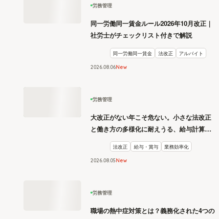
労務管理
同一労働同一賃金ルール2026年10月改正｜
社労士がチェックリスト付きで解説
同一労働同一賃金
法改正
アルバイト
2026
.
08
06
New
労務管理
大改正がない年こそ危ない。小さな法改正
と働き方の多様化に耐えうる、給与計算と
リスク管理
法改正
給与・賞与
業務効率化
2026
.
08
05
New
労務管理
職場の熱中症対策とは？義務化された4つの