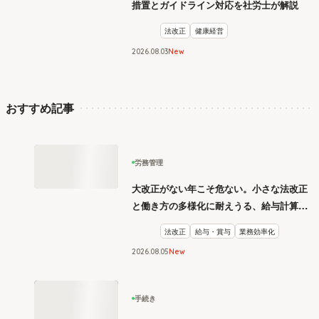
措置とガイドライン対応を社労士が解説
法改正
健康経営
2026
.
08
03
New
おすすめ記事
労務管理
大改正がない年こそ危ない。小さな法改正
と働き方の多様化に耐えうる、給与計算と
リスク管理
法改正
給与・賞与
業務効率化
2026
.
08
05
New
手続き