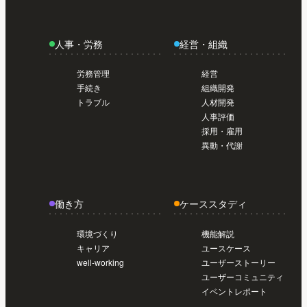
導入前準備編【初めてのSmartHR #02】
今
日から使い始めたい人のスタートガイド /
人事・労務
経営・組織
導入前準備編【初めてのSmartHR #02】
今
日から使い始めたい人のスタートガイド /
労務管理
経営
導入前準備編【初めてのSmartHR #02】
手続き
組織開発
トラブル
人材開発
人事評価
採用・雇用
異動・代謝
働き方
ケーススタディ
環境づくり
機能解説
キャリア
ユースケース
well-working
ユーザーストーリー
ユーザーコミュニティ
イベントレポート