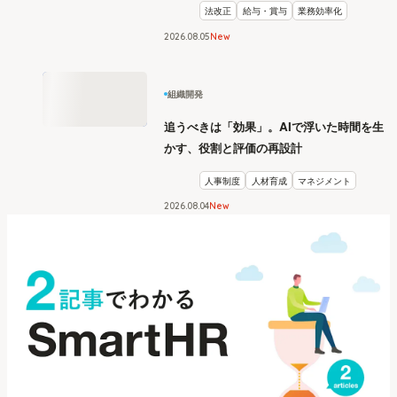
法改正
給与・賞与
業務効率化
2026
.
08
05
New
組織開発
追うべきは「効果」。AIで浮いた時間を生
かす、役割と評価の再設計
人事制度
人材育成
マネジメント
2026
.
08
04
New