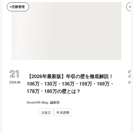
労務管理
21
【2026年最新版】年収の壁を徹底解説！
106万・130万・136万・159万・169万・
2026
.
04
20
178万・180万の壁とは？
SmartHR Mag. 編集部
法改正
年末調整