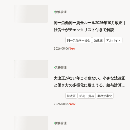
労務管理
同一労働同一賃金ルール2026年10月改正｜
社労士がチェックリスト付きで解説
同一労働同一賃金
法改正
アルバイト
2026
.
08
06
New
労務管理
大改正がない年こそ危ない。小さな法改正
と働き方の多様化に耐えうる、給与計算と
リスク管理
法改正
給与・賞与
業務効率化
2026
.
08
05
New
労務管理