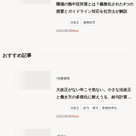
職場の熱中症対策とは？義務化された4つの
措置とガイドライン対応を社労士が解説
法改正
健康経営
2026
.
08
03
New
おすすめ記事
労務管理
大改正がない年こそ危ない。小さな法改正
と働き方の多様化に耐えうる、給与計算と
リスク管理
法改正
給与・賞与
業務効率化
2026
.
08
05
New