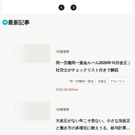
最新記事
労務管理
同一労働同一賃金ルール2026年10月改正｜
社労士がチェックリスト付きで解説
同一労働同一賃金
法改正
アルバイト
2026
.
08
06
New
労務管理
大改正がない年こそ危ない。小さな法改正
と働き方の多様化に耐えうる、給与計算と
リスク管理