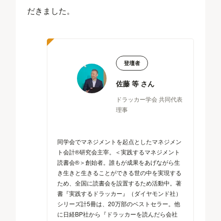
だきました。
登壇者
佐藤 等 さん
ドラッカー学会 共同代表
理事
同学会でマネジメントを起点としたマネジメン
ト会計®研究会主宰。＜実践するマネジメント
読書会®＞創始者。誰もが成果をあげながら生
き生きと生きることができる世の中を実現する
ため、全国に読書会を設置するため活動中。著
書『実践するドラッカー』（ダイヤモンド社）
シリーズ計5冊は、20万部のベストセラー。他
に日経BP社から『ドラッカーを読んだら会社